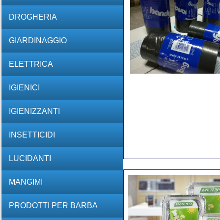
DROGHERIA
GIARDINAGGIO
ELETTRICA
IGIENICI
IGIENIZZANTI
INSETTICIDI
LUCIDANTI
MANGIMI
PRODOTTI PER BARBA