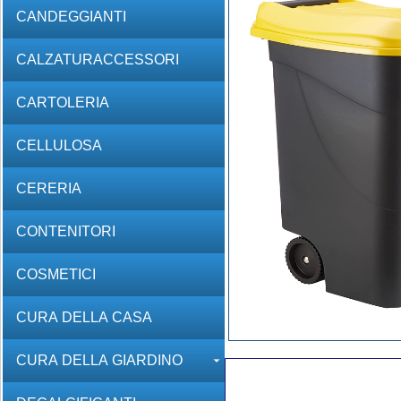
CANDEGGIANTI
CALZATURACCESSORI
CARTOLERIA
CELLULOSA
CERERIA
CONTENITORI
COSMETICI
CURA DELLA CASA
CURA DELLA GIARDINO